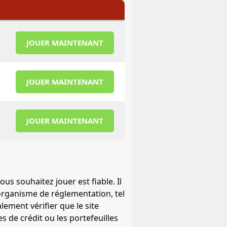
JOUER MAINTENANT
JOUER MAINTENANT
JOUER MAINTENANT
ous souhaitez jouer est fiable. Il
 organisme de réglementation, tel
lement vérifier que le site
s de crédit ou les portefeuilles