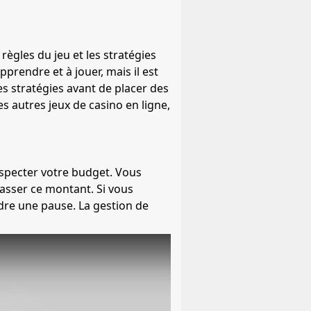
règles du jeu et les stratégies
apprendre et à jouer, mais il est
s stratégies avant de placer des
s autres jeux de casino en ligne,
respecter votre budget. Vous
asser ce montant. Si vous
dre une pause. La gestion de