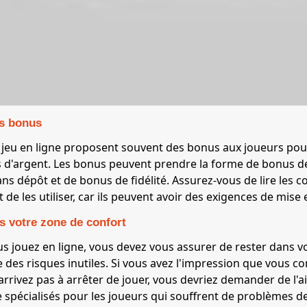
es bonus
e jeu en ligne proposent souvent des bonus aux joueurs pou
 d'argent. Les bonus peuvent prendre la forme de bonus d
ns dépôt et de bonus de fidélité. Assurez-vous de lire les c
de les utiliser, car ils peuvent avoir des exigences de mise e
s votre zone de confort
s jouez en ligne, vous devez vous assurer de rester dans v
 des risques inutiles. Si vous avez l'impression que vous c
rrivez pas à arrêter de jouer, vous devriez demander de l'aid
e spécialisés pour les joueurs qui souffrent de problèmes de