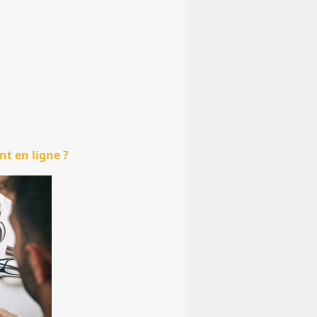
nt en ligne ?