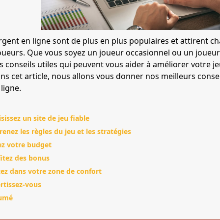
argent en ligne sont de plus en plus populaires et attirent c
ueurs. Que vous soyez un joueur occasionnel ou un joueur
 conseils utiles qui peuvent vous aider à améliorer votre je
ans cet article, nous allons vous donner nos meilleurs conse
ligne.
sissez un site de jeu fiable
enez les règles du jeu et les stratégies
ez votre budget
itez des bonus
ez dans votre zone de confort
rtissez-vous
umé