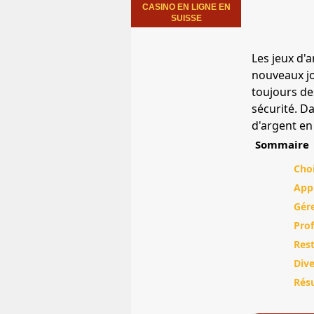
CASINO EN LIGNE EN
SUISSE
Les jeux d'
nouveaux jo
toujours des
sécurité. D
d'argent en 
Sommaire
Choi
Appr
Gér
Prof
Rest
Dive
Rés