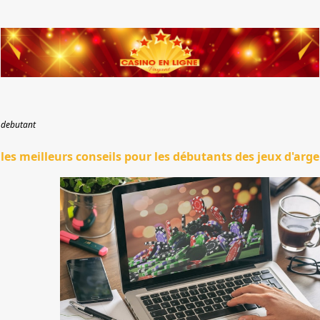
 debutant
les meilleurs conseils pour les débutants des jeux d'arge