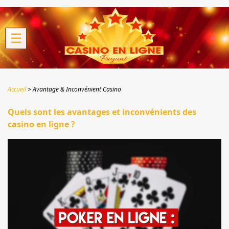
☰
Accueil
Avantage & Inconvénient Casino
Quels sont les avantages et inconvénients des
casino en ligne ?