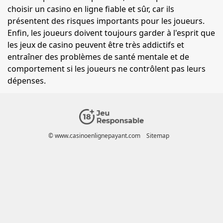
choisir un casino en ligne fiable et sûr, car ils
présentent des risques importants pour les joueurs.
Enfin, les joueurs doivent toujours garder à l'esprit que
les jeux de casino peuvent être très addictifs et
entraîner des problèmes de santé mentale et de
comportement si les joueurs ne contrôlent pas leurs
dépenses.
© www.casinoenlignepayant.com
Sitemap