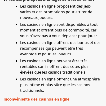
Les casinos en ligne proposent des jeux
variés et des promotions pour attirer de
nouveaux joueurs.
Les casinos en ligne sont disponibles à tout
moment et offrent plus de commodité, car
vous n'avez pas à vous déplacer pour jouer.
Les casinos en ligne offrent des bonus et des
récompenses qui peuvent être très
avantageux pour les joueurs.
Les casinos en ligne peuvent être très
rentables car ils offrent des cotes plus
élevées que les casinos traditionnels.
Les casinos en ligne offrent une atmosphère
plus intime et plus sûre que les casinos
traditionnels.
Inconvénients des casinos en ligne