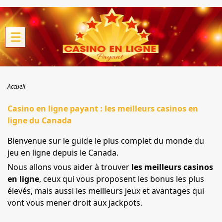
☰
Accueil
Casino en ligne payant : les meilleurs casinos en
ligne du Canada
Bienvenue sur le guide le plus complet du monde du
jeu en ligne depuis le Canada.
Nous allons vous aider à trouver
les meilleurs casinos
en ligne
, ceux qui vous proposent les bonus les plus
élevés, mais aussi les meilleurs jeux et avantages qui
vont vous mener droit aux jackpots.