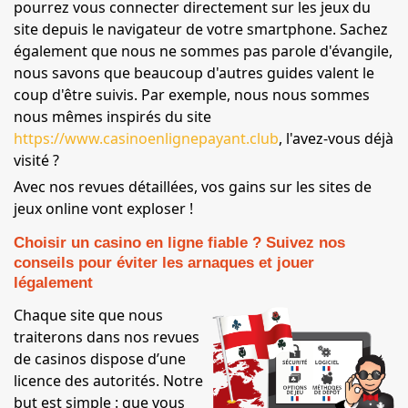
pourrez vous connecter directement sur les jeux du
site depuis le navigateur de votre smartphone. Sachez
également que nous ne sommes pas parole d'évangile,
nous savons que beaucoup d'autres guides valent le
coup d'être suivis. Par exemple, nous nous sommes
nous mêmes inspirés du site
https://www.casinoenlignepayant.club
, l'avez-vous déjà
visité ?
Avec nos revues détaillées, vos gains sur les sites de
jeux online vont exploser !
Choisir un casino en ligne fiable ? Suivez nos
conseils pour éviter les arnaques et jouer
légalement
Chaque site que nous
traiterons dans nos revues
de casinos dispose d’une
licence des autorités. Notre
but est simple : que vous