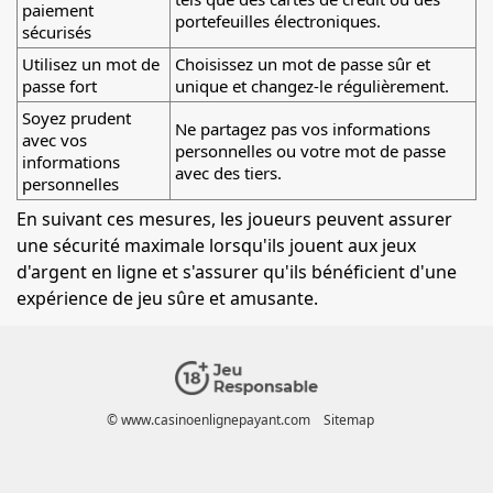
paiement
portefeuilles électroniques.
sécurisés
Utilisez un mot de
Choisissez un mot de passe sûr et
passe fort
unique et changez-le régulièrement.
Soyez prudent
Ne partagez pas vos informations
avec vos
personnelles ou votre mot de passe
informations
avec des tiers.
personnelles
En suivant ces mesures, les joueurs peuvent assurer
une sécurité maximale lorsqu'ils jouent aux jeux
d'argent en ligne et s'assurer qu'ils bénéficient d'une
expérience de jeu sûre et amusante.
© www.casinoenlignepayant.com
Sitemap