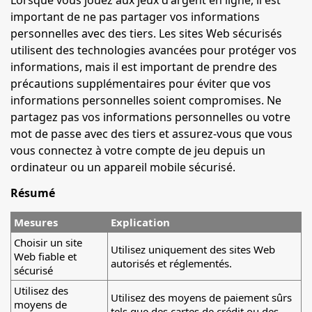
Lorsque vous jouez aux jeux d'argent en ligne, il est
important de ne pas partager vos informations
personnelles avec des tiers. Les sites Web sécurisés
utilisent des technologies avancées pour protéger vos
informations, mais il est important de prendre des
précautions supplémentaires pour éviter que vos
informations personnelles soient compromises. Ne
partagez pas vos informations personnelles ou votre
mot de passe avec des tiers et assurez-vous que vous
vous connectez à votre compte de jeu depuis un
ordinateur ou un appareil mobile sécurisé.
Résumé
Mesures
Explication
Choisir un site
Utilisez uniquement des sites Web
Web fiable et
autorisés et réglementés.
sécurisé
Utilisez des
Utilisez des moyens de paiement sûrs
moyens de
tels que des cartes de crédit ou des