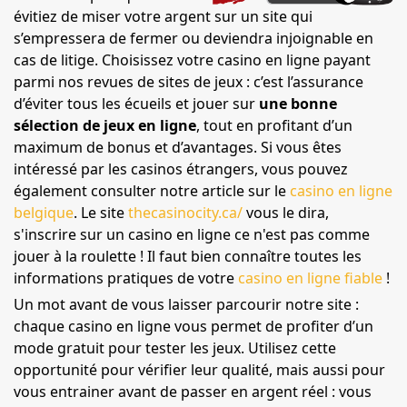
évitiez de miser votre argent sur un site qui
s’empressera de fermer ou deviendra injoignable en
cas de litige. Choisissez votre casino en ligne payant
parmi nos revues de sites de jeux : c’est l’assurance
d’éviter tous les écueils et jouer sur
une bonne
sélection de jeux en ligne
, tout en profitant d’un
maximum de bonus et d’avantages. Si vous êtes
intéressé par les casinos étrangers, vous pouvez
également consulter notre article sur le
casino en ligne
belgique
. Le site
thecasinocity.ca/
vous le dira,
s'inscrire sur un casino en ligne ce n'est pas comme
jouer à la roulette ! Il faut bien connaître toutes les
informations pratiques de votre
casino en ligne fiable
!
Un mot avant de vous laisser parcourir notre site :
chaque casino en ligne vous permet de profiter d’un
mode gratuit pour tester les jeux. Utilisez cette
opportunité pour vérifier leur qualité, mais aussi pour
vous entrainer avant de passer en argent réel : vous