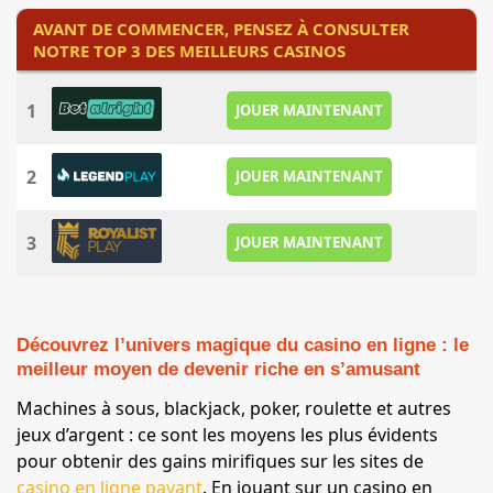
AVANT DE COMMENCER, PENSEZ À CONSULTER
NOTRE TOP 3 DES MEILLEURS CASINOS
1
JOUER MAINTENANT
2
JOUER MAINTENANT
3
JOUER MAINTENANT
Découvrez l’univers magique du casino en ligne : le
meilleur moyen de devenir riche en s’amusant
Machines à sous, blackjack, poker, roulette et autres
jeux d’argent : ce sont les moyens les plus évidents
pour obtenir des gains mirifiques sur les sites de
casino en ligne payant
. En jouant sur un casino en