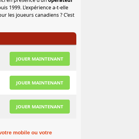
ici en présence d’un
opérateur
is 1999. L’expérience a-t-elle
ur les joueurs canadiens ? C’est
JOUER MAINTENANT
JOUER MAINTENANT
JOUER MAINTENANT
votre mobile ou votre