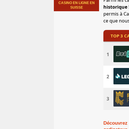
Parmi les c
CASINO EN LIGNE EN
historique
SUISSE
permis à Ca
ce que nous
TOP 3 C
1
2
3
Découvrez 