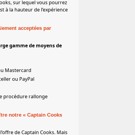
Cooks, sur lequel vous pourrez
st à la hauteur de l’expérience
aiement acceptées par
arge gamme de moyens de
 ou Mastercard
teller ou PayPal
e procédure rallonge
ître notre « Captain Cooks
l’offre de Captain Cooks. Mais