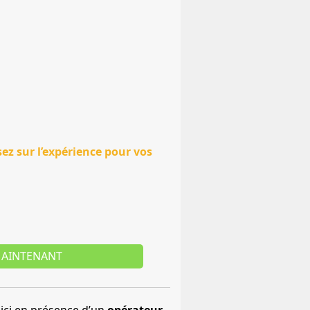
ez sur l’expérience pour vos
MAINTENANT