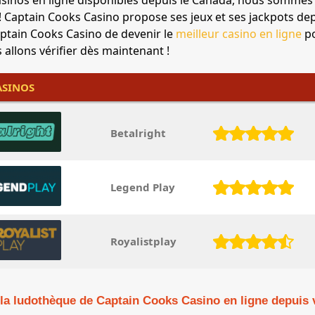
asinos en ligne disponibles depuis le Canada, nous sommes 
! Captain Cooks Casino propose ses jeux et ses jackpots depu
ptain Cooks Casino de devenir le
meilleur casino en ligne
po
 allons vérifier dès maintenant !
ASINOS
Betalright
Legend Play
Royalistplay
la ludothèque de Captain Cooks Casino en ligne depuis 