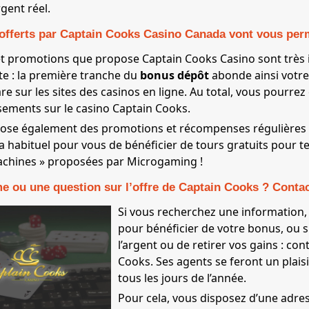
gent réel.
offerts par Captain Cooks Casino Canada vont vous perm
t promotions que propose Captain Cooks Casino sont très i
e : la première tranche du
bonus dépôt
abonde ainsi votre
are sur les sites des casinos en ligne. Au total, vous pourre
sements sur le casino Captain Cooks.
pose également des promotions et récompenses régulières p
ra habituel pour vous de bénéficier de tours gratuits pour t
machines » proposées par Microgaming !
 ou une question sur l’offre de Captain Cooks ? Contacte
Si vous recherchez une information,
pour bénéficier de votre bonus, ou 
l’argent ou de retirer vos gains : con
Cooks. Ses agents se feront un plais
tous les jours de l’année.
Pour cela, vous disposez d’une adres