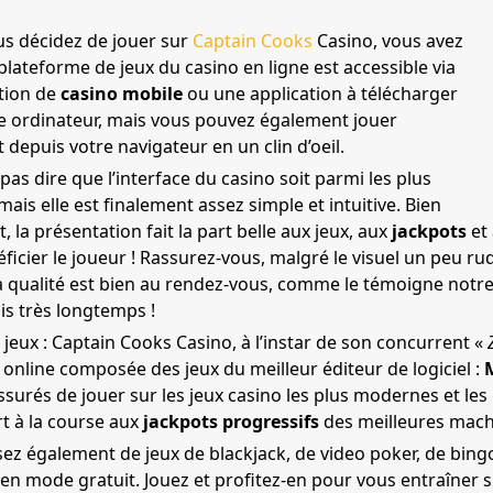
s décidez de jouer sur
Captain Cooks
Casino, vous avez
a plateforme de jeux du casino en ligne est accessible via
tion de
casino mobile
ou une application à télécharger
e ordinateur, mais vous pouvez également jouer
 depuis votre navigateur en un clin d’oeil.
as dire que l’interface du casino soit parmi les plus
ais elle est finalement assez simple et intuitive. Bien
la présentation fait la part belle aux jeux, aux
jackpots
et 
ficier le joueur ! Rassurez-vous, malgré le visuel un peu ru
a qualité est bien au rendez-vous, comme le témoigne notre
s très longtemps !
 jeux : Captain Cooks Casino, à l’instar de son concurrent «
online composée des jeux du meilleur éditeur de logiciel :
ssurés de jouer sur les jeux casino les plus modernes et le
t à la course aux
jackpots progressifs
des meilleures machi
ez également de jeux de blackjack, de video poker, de bingo
 en mode gratuit. Jouez et profitez-en pour vous entraîner 