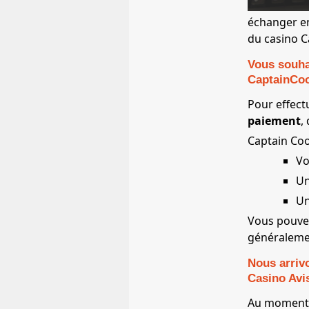
échanger en 
du casino Ca
Vous souha
CaptainCo
Pour effect
paiement
,
Captain Coo
Vo
Un
Un
Vous pouvez
généralemen
Nous arrivo
Casino Avi
Au moment d