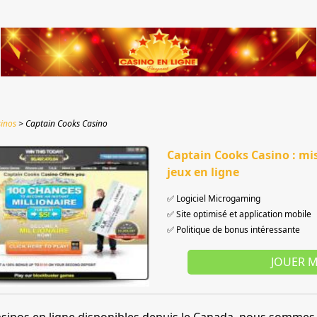
sinos
Captain Cooks Casino
Captain Cooks Casino : mis
jeux en ligne
✅ Logiciel Microgaming
✅ Site optimisé et application mobile
✅ Politique de bonus intéressante
JOUER 