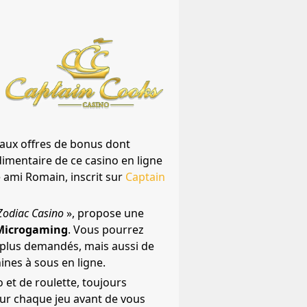
aux offres de bonus dont
dimentaire de ce casino en ligne
 ami Romain, inscrit sur
Captain
Zodiac Casino
», propose une
Microgaming
. Vous pourrez
s plus demandés, mais aussi de
nes à sous en ligne.
 et de roulette, toujours
sur chaque jeu avant de vous